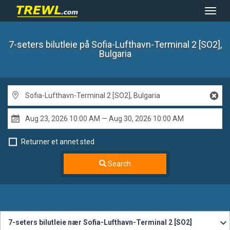
Toggl
Navig
7-seters bilutleie
på Sofia-Lufthavn-Terminal 2 [SO2],
Bulgaria
Returner et annet sted
Search
7-seters bilutleie nær Sofia-Lufthavn-Terminal 2 [SO2]