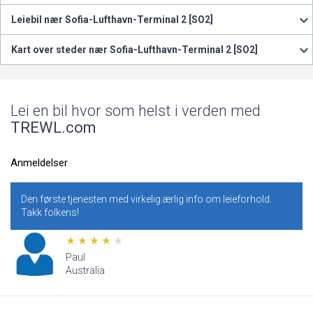
Leiebil nær Sofia-Lufthavn-Terminal 2 [SO2]
Kart over steder nær Sofia-Lufthavn-Terminal 2 [SO2]
Lei en bil hvor som helst i verden med
TREWL.com
Anmeldelser
 tjenesten med virkelig ærlig info om leieforhold.
Vi har bestilt 
ens!
Utrolig billige 
Paul
Vale
Australia
USA