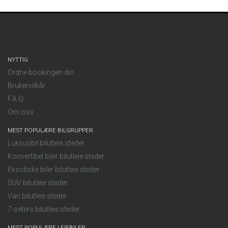
NYTTIG
Ordne bookingen din
Brukervilkår
F.A.Q.
Om oss
MEST POPULÆRE BILGRUPPER
Luksusbil bilutleie steder
Konvertibel biler bilutleie steder
Eksotiske biler bilutleie steder
SUV bilutleie steder
Van bilutleie steder
7-seters bilutleie steder
MEST POPULÆRE LEIEBILER