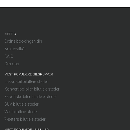
NYTTIG
Ordne bookingen din
Brukervilkår
F.A.Q.
Om oss
MEST POPULÆRE BILGRUPPER
Luksusbil bilutleie steder
Konvertibel biler bilutleie steder
Eksotiske biler bilutleie steder
SUV bilutleie steder
Van bilutleie steder
7-seters bilutleie steder
MEST POPULÆRE LEIEBILER