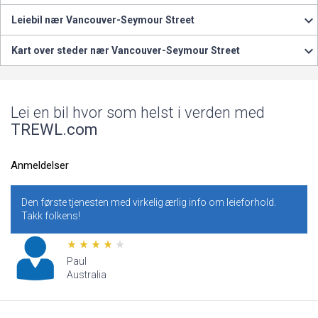
Leiebil nær Vancouver-Seymour Street
Kart over steder nær Vancouver-Seymour Street
Lei en bil hvor som helst i verden med
TREWL.com
Anmeldelser
Den første tjenesten med virkelig ærlig info om leieforhold.
Vi 
Takk folkens!
Utr
Paul
Australia