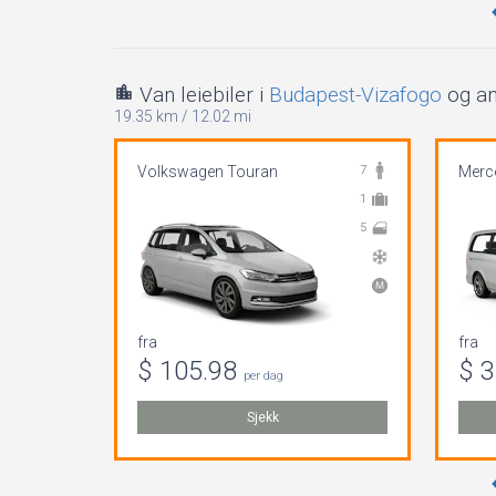
Van leiebiler i
Budapest-Vizafogo
og an
19.35 km
/
12.02 mi
Volkswagen Touran
7
Merc
1
5
fra
fra
$ 105.98
$ 
per dag
Sjekk