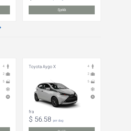
Sjekk
4
Toyota Aygo X
4
Volkswag
2
2
5
5
fra
fra
$ 56.58
$ 18.
per dag