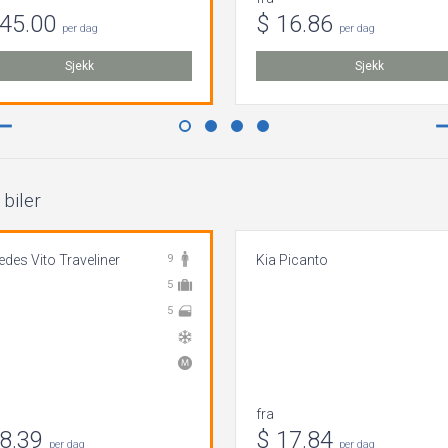
745.00
$ 16.86
per dag
per dag
Sjekk
Sjekk
biler
des Vito Traveliner
9
Kia Picanto
5
5
fra
98.39
$ 17.84
per dag
per dag