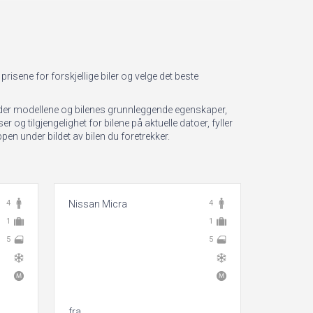
risene for forskjellige biler og velge det beste
eholder modellene og bilenes grunnleggende egenskaper,
 og tilgjengelighet for bilene på aktuelle datoer, fyller
en under bildet av bilen du foretrekker.
4
Nissan Micra
4
Skoda Fa
1
1
5
5
fra
fra