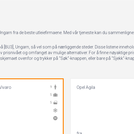
 Ungarn fra de beste utleiefirmaene. Med vår tjeneste kan du sammenligne p
eie på [BU3], Ungarn, så vel som på nærliggende steder. Disse listene inn
prisnivået og omfanget av mulige alternativer. For å finne nøyaktige priser
eskjemaet ovenfor og trykker på "Søk"-knappen, eller bare på "Sjekk"-knapp
Vivaro
9
Opel Agila
5
5
fra