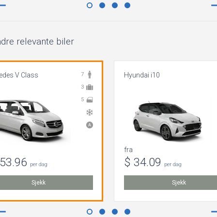
dre relevante biler
edes V Class
7
Hyundai i10
3
5
fra
353.96
$ 34.09
per dag
per dag
Sjekk
Sjekk