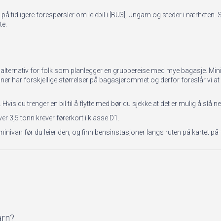
på tidligere forespørsler om leiebil i [BU3], Ungarn og steder i nærheten.
te.
rfekt alternativ for folk som planlegger en gruppereise med mye bagasje. M
ivaner har forskjellige størrelser på bagasjerommet og derfor foreslår vi at d
is du trenger en bil til å flytte med bør du sjekke at det er mulig å slå n
over 3,5 tonn krever førerkort i klasse D1.
minivan før du leier den, og finn bensinstasjoner langs ruten på kartet på
arn?