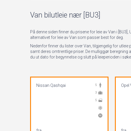
Van bilutleie nær [BU3]
På denne siden finner du prisene for leie av Van i [BU3],
alternativet for leie av Van som passer best for deg.
Nedenfor finner du lister over Van, tilgjengelig for utl
samt deres omtrentlige priser. De mulliggjør beregning av 
du ut dato for begynnelse og slutt på leieperioden i søk
Nissan Qashqai
5
Opel 
3
5
fra
fra