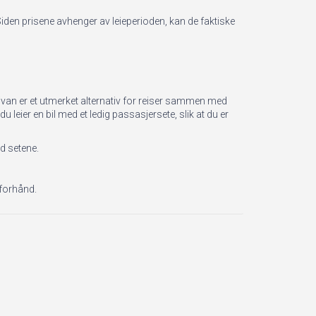
 Siden prisene avhenger av leieperioden, kan de faktiske
inivan er et utmerket alternativ for reiser sammen med
u leier en bil med et ledig passasjersete, slik at du er
ed setene.
 forhånd.