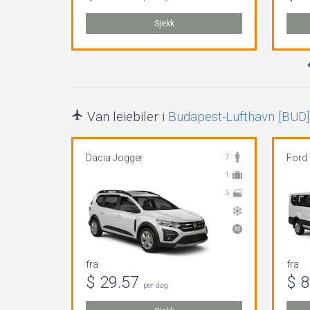
Sjekk
Van leiebiler i
Budapest-Lufthavn [BUD]
Dacia Jogger
7
Ford
1
5
fra
fra
$ 29.57
$ 
per dag