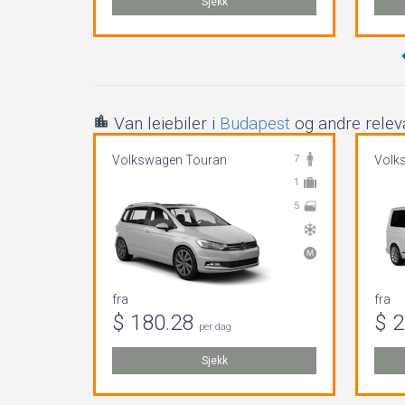
Sjekk
Van leiebiler i
Budapest
og andre releva
Volkswagen Touran
7
Volk
1
5
fra
fra
$ 180.28
$ 
per dag
Sjekk