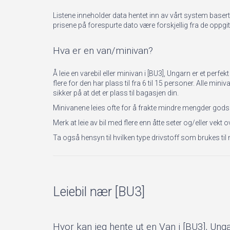
Listene inneholder data hentet inn av vårt system basert 
prisene på forespurte dato være forskjellig fra de oppgit
Hva er en van/minivan?
Å leie en varebil eller minivan i [BU3], Ungarn er et pe
flere for den har plass til fra 6 til 15 personer. Alle min
sikker på at det er plass til bagasjen din.
Minivanene leies ofte for å frakte mindre mengder gods. Hv
Merk at leie av bil med flere enn åtte seter og/eller vekt 
Ta også hensyn til hvilken type drivstoff som brukes til 
Leiebil nær [BU3]
Hvor kan jeg hente ut en Van i [BU3], Ung