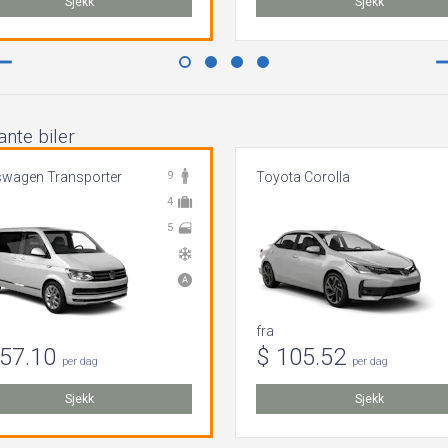
Sjekk
Sjekk
nte biler
swagen Transporter
9
Toyota Corolla
4
5
fra
257.10
$ 105.52
per dag
per dag
Sjekk
Sjekk