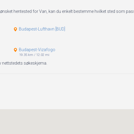
av ønsket hentested for Van, kan du enkelt bestemme hvilket sted som passe
Budapest-Lufthavn [BUD]
Budapest-Vizafogo
19.35 km
/
12.02 mi
 av nettstedets søkeskjema.