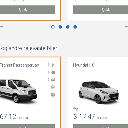
Sjekk
Sjekk
og andre relevante biler
 Transit Passengervan
9
Hyundai i10
4
5
fra
867.12
$ 17.47
per dag
per dag