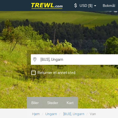
USD
$
Bokmål
Returner et annet sted
Biler
Steder
Kart
Hjem
Ungarn
[BU3], Ungarn
Van