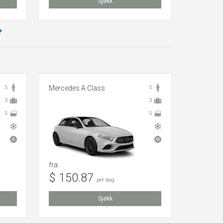
Sjekk
5
Mercedes A Class
5
Hyundai 
3
3
5
5
fra
fra
$ 150.87
$ 121
per dag
Sjekk