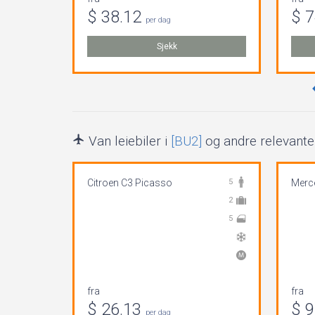
$ 38.12
$ 
per dag
Sjekk
Van leiebiler i
[BU2]
og andre relevante 
Citroen C3 Picasso
5
Merce
2
5
fra
fra
$ 26.13
$ 
per dag