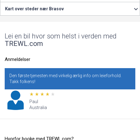
Kart over steder nær Brasov
Lei en bil hvor som helst i verden med
TREWL.com
Anmeldelser
Den første tjenesten med virkelig ærlig info om leieforhold.
Takk folkens!
Paul
Australia
Hvorfor booke med TREWL.com?