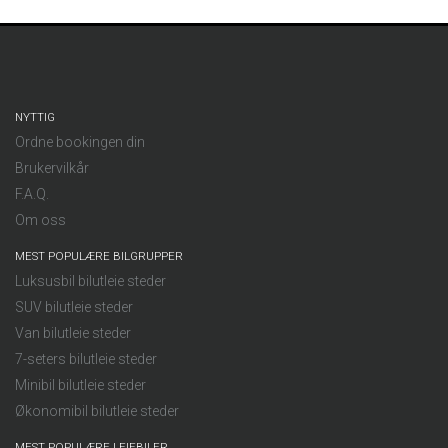
NYTTIG
Ordne bookingen din
Brukervilkår
F.A.Q.
Om oss
MEST POPULÆRE BILGRUPPER
Luksusbil bilutleie steder
SUV bilutleie steder
Van bilutleie steder
7-seters bilutleie steder
Minibil bilutleie steder
Økonomibil bilutleie steder
MEST POPULÆRE LEIEBILER