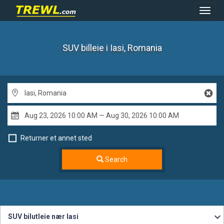
Toggl
Navig
SUV billeie
i Iasi, Romania
Returner et annet sted
Search
SUV bilutleie nær Iasi