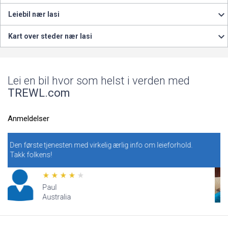
Leiebil nær Iasi
Kart over steder nær Iasi
Lei en bil hvor som helst i verden med
TREWL.com
Anmeldelser
d virkelig ærlig info om leieforhold.
Vi har bestilt en bil på for
Utrolig billige anførselstegn
Valerie
USA