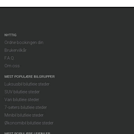
NYTTIG
Ordne bookingen din
Brukervilkår
F.A.Q.
Om oss
MEST POPULÆRE BILGRUPPER
Luksusbil bilutleie steder
SUV bilutleie steder
Van bilutleie steder
7-seters bilutleie steder
Minibil bilutleie steder
Økonomibil bilutleie steder
MEST POPULÆRE LEIEBILER