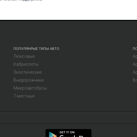
ПОПУЛЯНРЫЕ ТИПЫ АВТО
П
Люксовые
А
Кабриолеты
А
Экзотические
А
Внедорожники
В
Микроавтобусы
7-местные