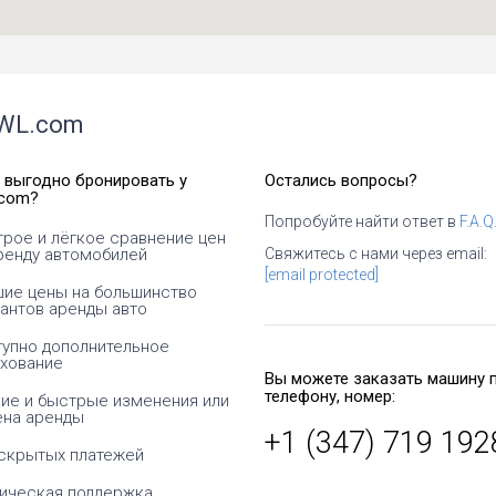
WL.com
 выгодно бронировать у
Остались вопросы?
com?
Попробуйте найти ответ в
F.A.Q
рое и лёгкое сравнение цен
огает мне видеть
Арендовать автомобиль на весь
ренду автомобилей
Свяжитесь с нами через email:
 разницу между
отпуск или потратить те же деньги
[email protected]
ками проката
за 2 дня на такси? Конечно, я
ие цены на большинство
лей. Спасибо за
выбираю услуги TREWL!
антов аренды авто
сть!
упно дополнительное
хование
Бетти
Вы можете заказать машину 
Томас
США
телефону, номер:
ие и быстрые изменения или
Германия
ена аренды
+1 (347) 719 192
скрытых платежей
ическая поддержка