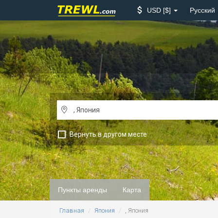
USD
$
Русский
Вернуть в другом месте
Пункты аренды
Карта
Главная
Япония
, Япония