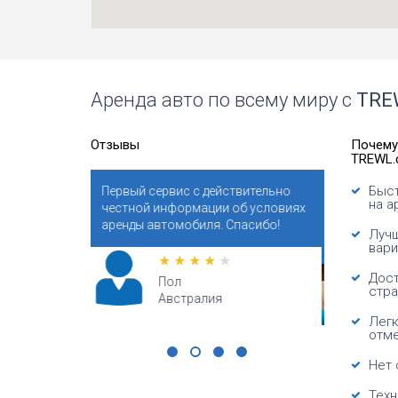
Аренда авто по всему миру с
TRE
Отзывы
Почему
TREWL.
Быст
ствительно
Бронировали автомобиль заранее
Сайт пом
на а
 об условиях
для летнего отпуска в Испании.
реальную
Спасибо!
Поразительно привлекательные
поставщи
Лучш
цены!
автомоби
вари
искренно
Дост
стра
Валери
США
Легк
отм
Нет 
Техн