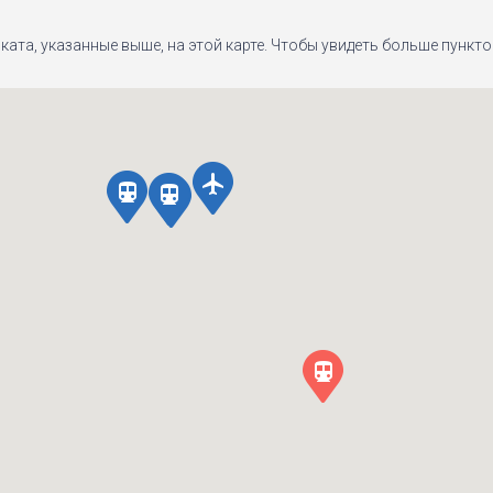
ката, указанные выше, на этой карте. Чтобы увидеть больше пунк
local_airport
directions_subway
directions_subway
directions_subway
directions_subway