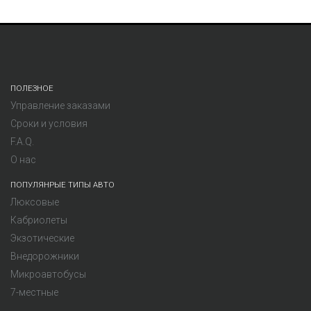
ПОЛЕЗНОЕ
Управление заказами
Сроки и условия
F.A.Q.
О нас
ПОПУЛЯНРЫЕ ТИПЫ АВТО
Люксовые
Кабриолеты
Экзотические
Внедорожники
Микроавтобусы
7-местные