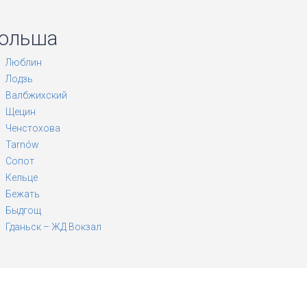
Польша
Люблин
Лодзь
Валбжихский
Щецин
Ченстохова
Tarnów
Сопот
Кельце
Бежать
Быдгощ
Гданьск – ЖД Вокзал