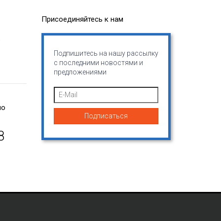
Присоединяйтесь к нам
.
ь на весь
Подпишитесь на нашу рассылку
те же деньги
с последними новостями и
ечно, я
предложениями
L!
по
8