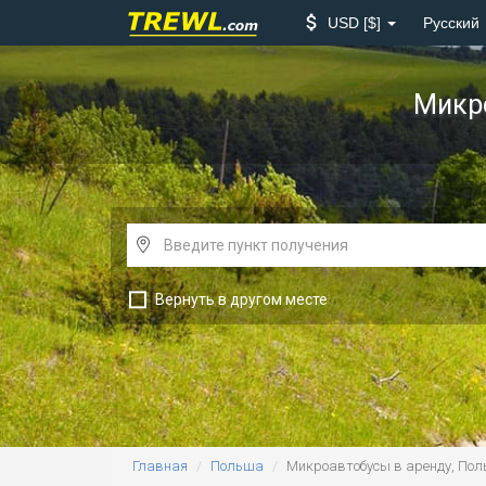
USD
$
Русский
Микро
Вернуть в другом месте
Главная
Польша
Микроавтобусы в аренду, По