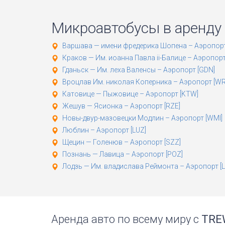
Микроавтобусы в аренду
Варшава — имени фредерика Шопена – Аэропорт [WAW
Краков — Им. иоанна Павла ii-Балице – Аэропорт [KRK
Гданьск — Им. леха Валенсы – Аэропорт [GDN]
Вроцлав Им. николая Коперника – Аэропорт [WRO
Катовице — Пыжовице – Аэропорт [KTW]
Жешув — Ясионка – Аэропорт [RZE]
Новы-двур-мазовецки Модлин – Аэропорт [WMI]
Люблин – Аэропорт [LUZ]
Щецин — Голенюв – Аэропорт [SZZ]
Познань — Лавица – Аэропорт [POZ]
Лодзь — Им. владислава Реймонта – Аэропорт [LCJ]
Аренда авто по всему миру с
TRE