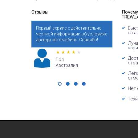
Отзывы
Почему
TREWL.
Быст
й сервис с действительно
Бронировали автомобиль заране
на а
ой информации об условиях
для летнего отпуска в Испании.
ы автомобиля. Спасибо!
Поразительно привлекательные
Лучш
цены!
вари
Дост
Пол
стра
Австралия
Валери
США
Легк
отм
Нет 
Техн