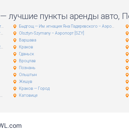
 — лучшие пункты аренды авто, 
]
Быдгощ — Им. игнация Яна Падеревского – Аэропорт [BZG]
]
Olsztyn-Szymany – Аэропорт [SZY]
Варшава
]
Краков
Гданьск
Вроцлав
Познань
Ольштын
Жешув
Краков — Город
Катовице
WL.com