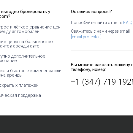
 выгодно бронировать у
Остались вопросы?
com?
Попробуйте найти ответ в
F.A.Q
рое и лёгкое сравнение цен
е
Сайт помогает мне видеть
Арендовать автомобил
ренду автомобилей
Свяжитесь с нами через email:
реальную разницу между
отпуск или потратить 
[email protected]
поставщиками проката
за 2 дня на такси? Кон
ие цены на большинство
автомобилей. Спасибо за
выбираю услуги TREW
антов аренды авто
искренность!
упно дополнительное
хование
Бетти
Вы можете заказать машину 
Томас
США
телефону, номер:
ие и быстрые изменения или
Германия
ена аренды
+1 (347) 719 192
скрытых платежей
ическая поддержка