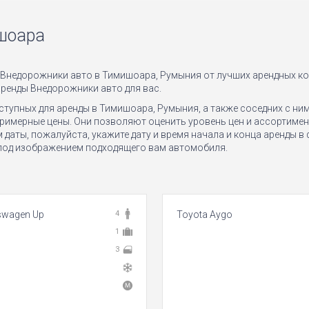
шоара
у Внедорожники авто в Тимишоара, Румыния от лучших арендных к
ренды Внедорожники авто для вас.
упных для аренды в Тимишоара, Румыния, а также соседних с ним 
примерные цены. Они позволяют оценить уровень цен и ассортимен
 даты, пожалуйста, укажите дату и время начала и конца аренды в
 под изображением подходящего вам автомобиля.
swagen Up
4
Toyota Aygo
1
3