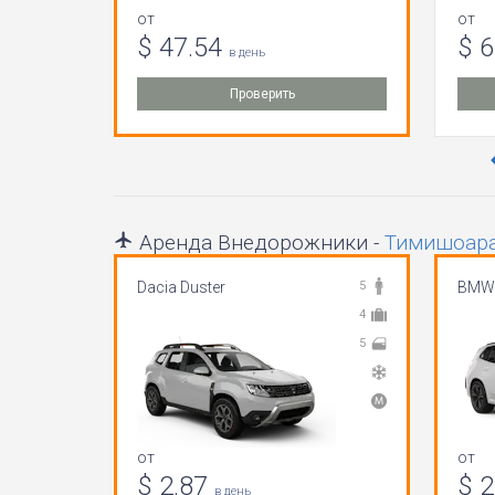
от
от
$ 47.54
$ 
в день
Проверить
Аренда Внедорожники -
Тимишоара 
Dacia Duster
5
BMW
4
5
от
от
$ 2.87
$ 
в день