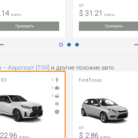
от
6.14
$ 31.21
в день
в день
Проверить
Проверить
– Аэропорт [TSR]
и другие похожие авто
 X3
5
Ford Focus
6
5
от
222.96
$ 2.86
в день
в день