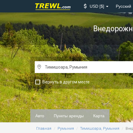
USD
$
Русский
Внедорожн
Вернуть в другом месте
Авто
Пункты аренды
Карта
Главная
Румыния
Тимишоара, Румыния
Вне