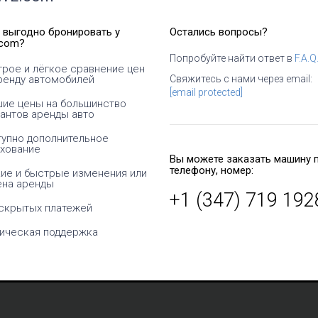
 выгодно бронировать у
Остались вопросы?
com?
Попробуйте найти ответ в
F.A.Q
рое и лёгкое сравнение цен
гает мне видеть
Арендовать автомобиль на весь
ренду автомобилей
Свяжитесь с нами через email:
 разницу между
отпуск или потратить те же деньги
[email protected]
ками проката
за 2 дня на такси? Конечно, я
ие цены на большинство
ей. Спасибо за
выбираю услуги TREWL!
антов аренды авто
ть!
упно дополнительное
хование
Бетти
Вы можете заказать машину 
Томас
США
телефону, номер:
ие и быстрые изменения или
Германия
ена аренды
+1 (347) 719 192
скрытых платежей
ическая поддержка