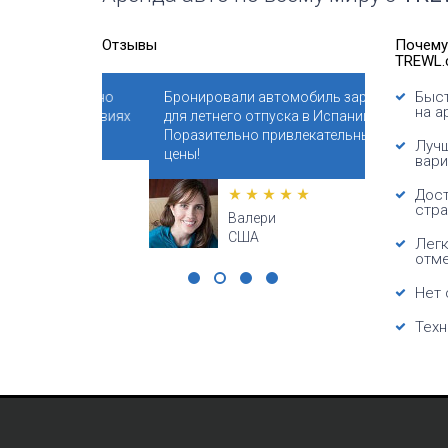
Отзывы
Почему
TREWL.
Быст
ствительно
Бронировали автомобиль заранее
Сайт помо
на а
об условиях
для летнего отпуска в Испании.
реальную
Спасибо!
Поразительно привлекательные
поставщи
Лучш
цены!
автомобил
вари
искреннос
Дост
стра
Валери
США
Легк
отм
Нет 
Техн