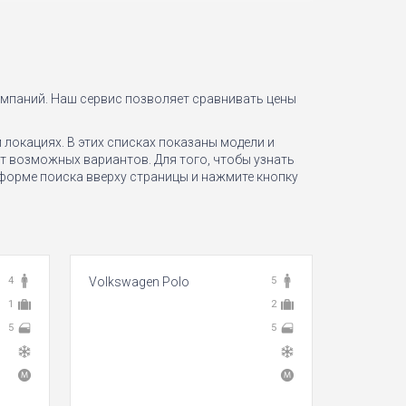
омпаний. Наш сервис позволяет сравнивать цены
локациях. В этих списках показаны модели и
т возможных вариантов. Для того, чтобы узнать
 форме поиска вверху страницы и нажмите кнопку
4
Volkswagen Polo
5
Opel Cor
1
2
5
5