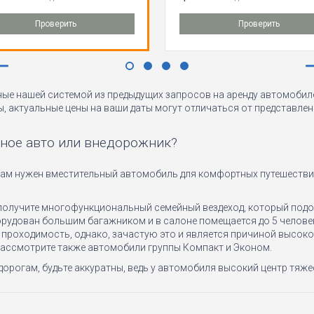
Проверить
Проверить
ые нашей системой из предыдущих запросов на аренду автомобиле
ы, актуальные цены на ваши даты могут отличаться от представлен
ное авто или внедорожник?
ам нужен вместительный автомобиль для комфортных путешествий
олучите многофункциональный семейный вездеход, который подой
оборудован большим багажником и в салоне помещается до 5 чело
роходимость, однако, зачастую это и является причиной высокой
рассмотрите также автомобили группы Компакт и Эконом.
орогам, будьте аккуратны, ведь у автомобиля высокий центр тяж