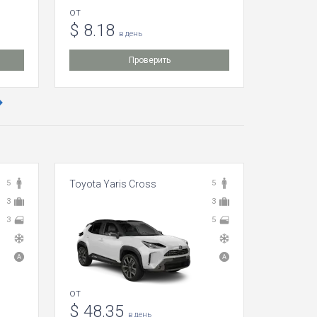
от
от
$ 8.18
$ 48.
в день
Проверить
5
Toyota Yaris Cross
5
Ford Fies
3
3
3
5
от
от
$ 48.35
$ 2.8
в день